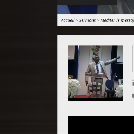
Accueil
>
Sermons
>
Mediter le messa