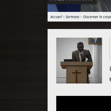
Accueil
>
Sermons
>
Discerner le corp