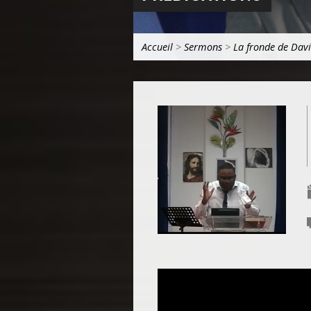
Accueil
>
Sermons
>
La fronde de Dav