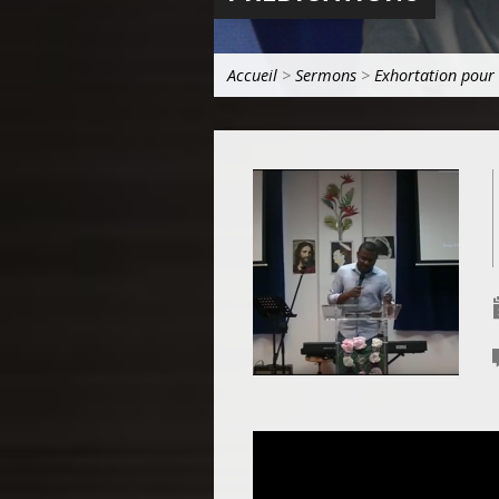
Accueil
>
Sermons
>
Exhortation pour 