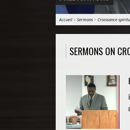
Accueil
>
Sermons
>
Croissance spiritu
SERMONS ON CRO