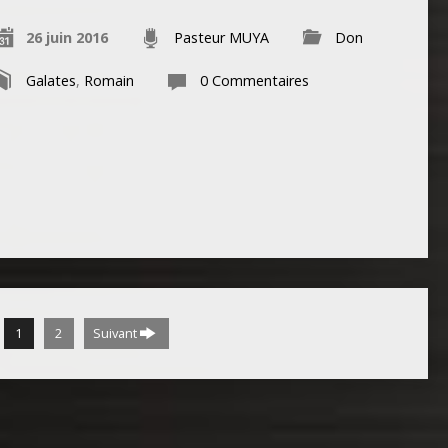
26 juin 2016
Pasteur MUYA
Don
Galates
,
Romain
0 Commentaires
1
2
Suivant