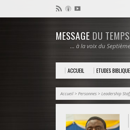
MESSAGE
DU TEMPS 
… à la voix du Septièm
ACCUEIL
ETUDES BIBLIQU
Accueil
>
Personnes
>
Leadership Staf